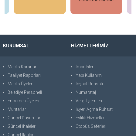
İncele
İncele
KURUMSAL
HİZMETLERİMİZ
Meclis Kararları
İmar İşleri
Faaliyet Raporları
Yapı Kullanım
Meclis Üyeleri
İnşaat Ruhsatı
Belediye Personeli
Numarataj
Encümen Üyeleri
Vergi İşlemleri
Muhtarlar
İşyeri Açma Ruhsatı
Güncel Duyurular
Evlilik Hizmetleri
Güncel İhaleler
Otobüs Seferleri
Güncel İlanlar