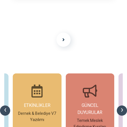
ETKİNLİKLER
GÜNCEL
G
‹
›
DUYURULAR
V7
Dernek & Belediye V7
T
Yazılımı
Temek Meslek
Edindirme Kursları