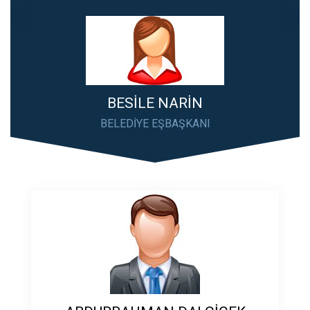
BESİLE NARİN
BELEDİYE EŞBAŞKANI