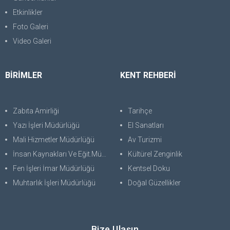
Etkinlikler
Foto Galeri
Video Galeri
BİRİMLER
KENT REHBERİ
Zabıta Amirliği
Tarihçe
Yazı İşleri Müdürlüğü
El Sanatları
Mali Hizmetler Müdürlüğü
Av Turizmi
İnsan Kaynakları Ve Eğit.Müdürlüğü
Kültürel Zenginlik
Fen İşleri İmar Müdürlüğü
Kentsel Doku
Muhtarlık İşleri Müdürlüğü
Doğal Güzellikler
Bize Ulaşın