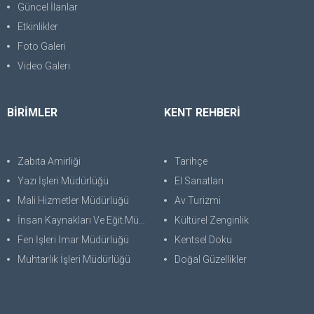
Güncel İlanlar
Etkinlikler
Foto Galeri
Video Galeri
BİRİMLER
KENT REHBERİ
Zabıta Amirliği
Tarihçe
Yazı İşleri Müdürlüğü
El Sanatları
Mali Hizmetler Müdürlüğü
Av Turizmi
İnsan Kaynakları Ve Eğit.Müdürlüğü
Kültürel Zenginlik
Fen İşleri İmar Müdürlüğü
Kentsel Doku
Muhtarlık İşleri Müdürlüğü
Doğal Güzellikler