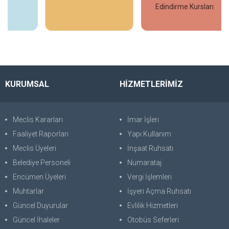
Edindirme Kursları
İncele
İncele
KURUMSAL
HİZMETLERİMİZ
Meclis Kararları
İmar İşleri
Faaliyet Raporları
Yapı Kullanım
Meclis Üyeleri
İnşaat Ruhsatı
Belediye Personeli
Numarataj
Encümen Üyeleri
Vergi İşlemleri
Muhtarlar
İşyeri Açma Ruhsatı
Güncel Duyurular
Evlilik Hizmetleri
Güncel İhaleler
Otobüs Seferleri