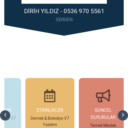
DİRİH YILDIZ - 0536 970 5561
SERGEN
ETKİNLİKLER
GÜNCEL
G
‹
›
DUYURULAR
V7
Dernek & Belediye V7
T
Yazılımı
Temek Meslek