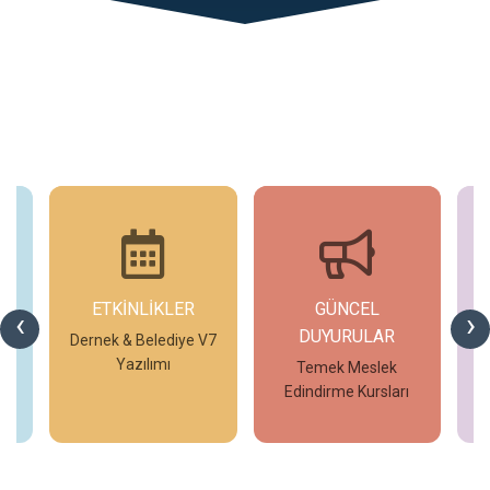
ETKİNLİKLER
GÜNCEL
G
‹
›
DUYURULAR
V7
Dernek & Belediye V7
T
Yazılımı
Temek Meslek
Edindirme Kursları
İncele
İncele