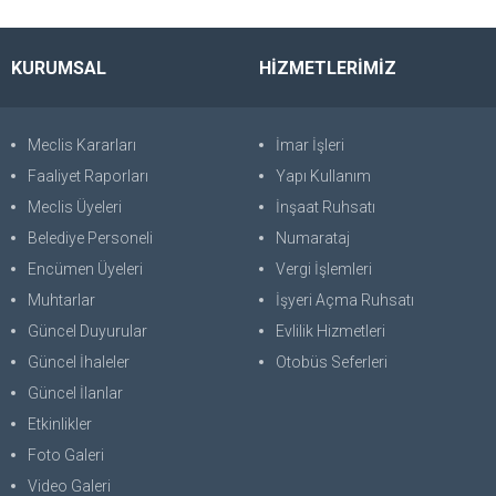
KURUMSAL
HİZMETLERİMİZ
Meclis Kararları
İmar İşleri
Faaliyet Raporları
Yapı Kullanım
Meclis Üyeleri
İnşaat Ruhsatı
Belediye Personeli
Numarataj
Encümen Üyeleri
Vergi İşlemleri
Muhtarlar
İşyeri Açma Ruhsatı
Güncel Duyurular
Evlilik Hizmetleri
Güncel İhaleler
Otobüs Seferleri
Güncel İlanlar
Etkinlikler
Foto Galeri
Video Galeri