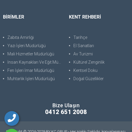
BİRİMLER
KENT REHBERİ
Zabıta Amirliği
Tarihçe
Yazı İşleri Müdürlüğü
El Sanatları
Mali Hizmetler Müdürlüğü
Av Turizmi
İnsan Kaynakları Ve Eğit.Müdürlüğü
Kültürel Zenginlik
Fen İşleri İmar Müdürlüğü
Kentsel Doku
Muhtarlık İşleri Müdürlüğü
Doğal Güzellikler
Bize Ulaşın
0412 651 2008
Copyright © 2024-2029 BY KC GRUP - Her Hakkı Saklıdır. kopyalanması,