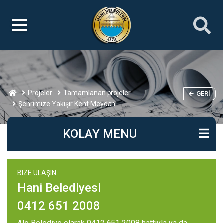
Projeler
Tamamlanan projeler
GERI
Şehrimize Yakışır Kent Meydanı
KOLAY MENU
BIZE ULAŞIN
Hani Belediyesi
0412 651 2008
Alo Belediye olarak 0412 651 2008 hattıyla ya da