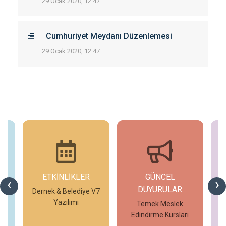
29 Ocak 2020, 12:47
Cumhuriyet Meydanı Düzenlemesi
29 Ocak 2020, 12:47
ETKİNLİKLER
GÜNCEL
G
‹
›
DUYURULAR
V7
Dernek & Belediye V7
T
Yazılımı
Temek Meslek
Edindirme Kursları
İncele
İncele